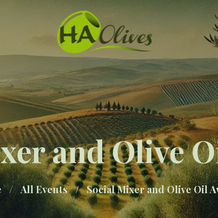
ixer and Olive O
e
All Events
Social Mixer and Olive Oil 