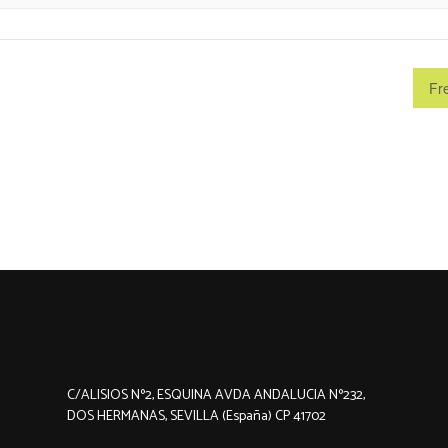
Fr
C/ALISIOS Nº2, ESQUINA AVDA ANDALUCIA Nº232,
DOS HERMANAS, SEVILLA (España) CP 41702