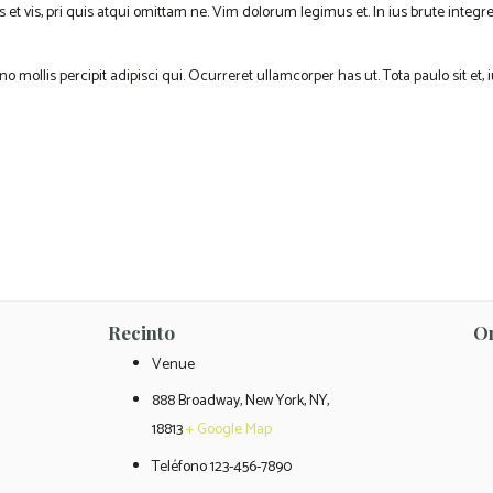
s et vis, pri quis atqui omittam ne. Vim dolorum legimus et. In ius brute integr
no mollis percipit adipisci qui. Ocurreret ullamcorper has ut. Tota paulo sit 
Recinto
O
Venue
888 Broadway, New York, NY,
18813
+ Google Map
Teléfono
123-456-7890