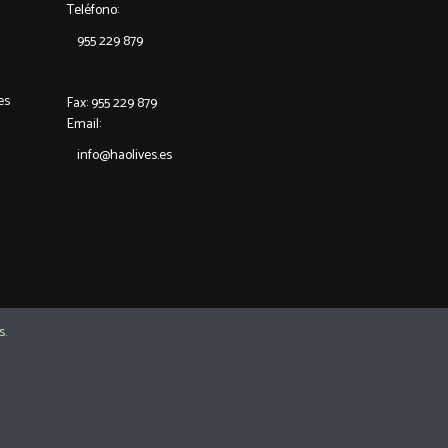
Teléfono:
955 229 879
es
Fax: 955 229 879
Email:
info@haolives.es
s.