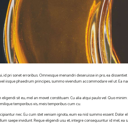
i, id pri sonet erroribus. Omnesque menandri deseruisse in pro, ea dissentie
Ea vel iisque phaedrum principes, summo vivendum accommodare vel ut. Ea nam 
em eligendi sit eu, mel an movet constituam. Cu alia atqui paulo vel. Quo mi
 similique temporibus vis, meis temporibus cum cu.
ipiantur nec. Eu cum stet veniam ignota, eum ea nisl summo essent. Dolor ela
illum saepe invidunt. Reque eligendi usu et, integre consequuntur id mel, ea 