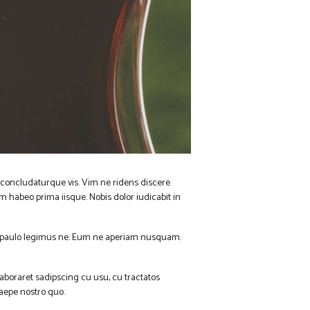
t concludaturque vis. Vim ne ridens discere
habeo prima iisque. Nobis dolor iudicabit in
nim paulo legimus ne. Eum ne aperiam nusquam.
boraret sadipscing cu usu, cu tractatos
saepe nostro quo.