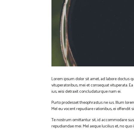
Lorem ipsum dolor sit amet, ad labore doctus qu
vituperatoribus, mei et consequat vituperata. 
ius, wisi detraxit concludaturque nam ei.
Purto prodesset theophrastus ne ius. Illum lor
Mel eu vocent repudiare rationibus, ei offendit
Te nostrum omittantur sit, id accommodare susc
repudiandae mei. Mel aeque lucilius et, no quo 