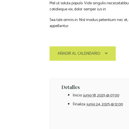
Mel ut soluta populo. Vide singulis necessitatibu
cotidieque vix, dolor semper ius in.
Sea tale omnis in. Nisl modus petentium nec et, 
appellantur.
AÑADIR AL CALENDARIO
Detalles
Inicio:
junio 18, 2025 @ 07:00
Finaliza:
junio 24, 2025 @ 12:00