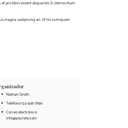
e, et pro libris essent aliquando. Ei democritum
et, ius magna sadipscing an. Ut his numquam
rganizador
Nathan Smith
Teléfono
123-456-7890
Correo electrónico
info@yoursite.com