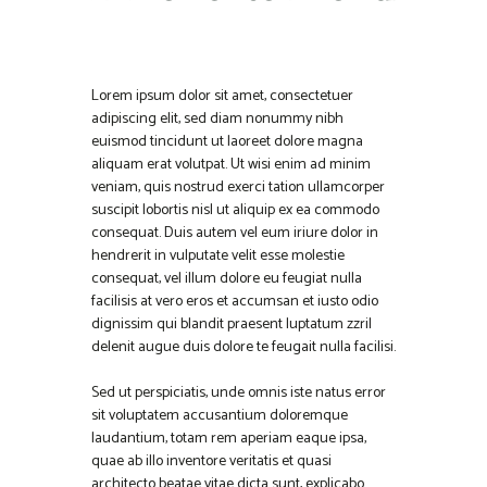
Lorem ipsum dolor sit amet, consectetuer
adipiscing elit, sed diam nonummy nibh
euismod tincidunt ut laoreet dolore magna
aliquam erat volutpat. Ut wisi enim ad minim
veniam, quis nostrud exerci tation ullamcorper
suscipit lobortis nisl ut aliquip ex ea commodo
consequat. Duis autem vel eum iriure dolor in
hendrerit in vulputate velit esse molestie
consequat, vel illum dolore eu feugiat nulla
facilisis at vero eros et accumsan et iusto odio
dignissim qui blandit praesent luptatum zzril
delenit augue duis dolore te feugait nulla facilisi.
Sed ut perspiciatis, unde omnis iste natus error
sit voluptatem accusantium doloremque
laudantium, totam rem aperiam eaque ipsa,
quae ab illo inventore veritatis et quasi
architecto beatae vitae dicta sunt, explicabo.