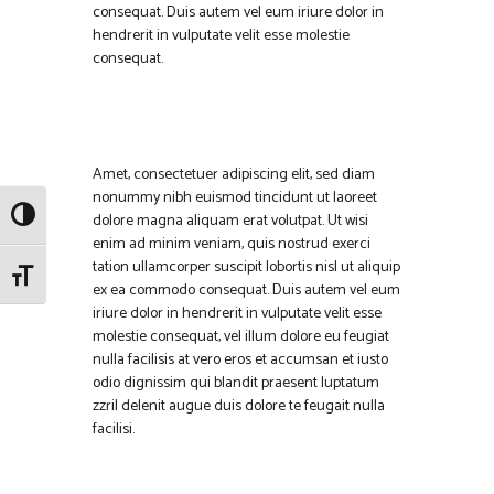
consequat. Duis autem vel eum iriure dolor in
hendrerit in vulputate velit esse molestie
consequat.
Amet, consectetuer adipiscing elit, sed diam
nonummy nibh euismod tincidunt ut laoreet
ALTERNAR ALTO CONTRASTE
dolore magna aliquam erat volutpat. Ut wisi
enim ad minim veniam, quis nostrud exerci
tation ullamcorper suscipit lobortis nisl ut aliquip
ALTERNAR TAMAÑO DE LETRA
ex ea commodo consequat. Duis autem vel eum
iriure dolor in hendrerit in vulputate velit esse
molestie consequat, vel illum dolore eu feugiat
nulla facilisis at vero eros et accumsan et iusto
odio dignissim qui blandit praesent luptatum
zzril delenit augue duis dolore te feugait nulla
facilisi.